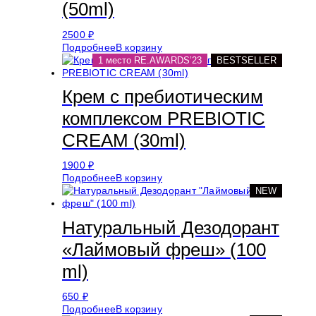
(50ml)
2500
₽
Подробнее
В корзину
1 место RE.AWARDS’23
BESTSELLER
Крем с пребиотическим
комплексом PREBIOTIC
CREAM (30ml)
1900
₽
Подробнее
В корзину
NEW
Натуральный Дезодорант
«Лаймовый фреш» (100
ml)
650
₽
Подробнее
В корзину