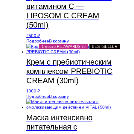
витамином С —
LIPOSOM C CREAM
(50ml)
2500
₽
Подробнее
В корзину
1 место RE.AWARDS’23
BESTSELLER
Крем с пребиотическим
комплексом PREBIOTIC
CREAM (30ml)
1900
₽
Подробнее
В корзину
Маска интенсивно
питательная с