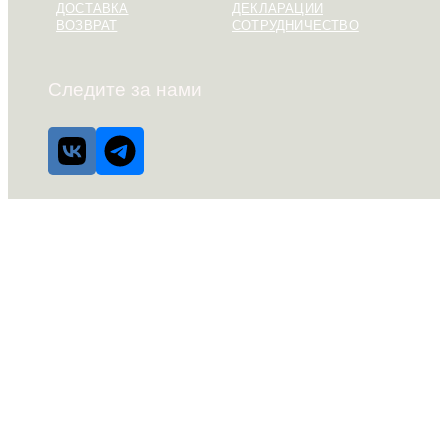
ДОСТАВКА
ДЕКЛАРАЦИИ
ВОЗВРАТ
СОТРУДНИЧЕСТВО
Следите за нами
© LEYLIT
(с) Поддержка и продвижение —
https://lenaluch.ru/
Чатик
Привет, Мы всегда стараемся быть на связи!