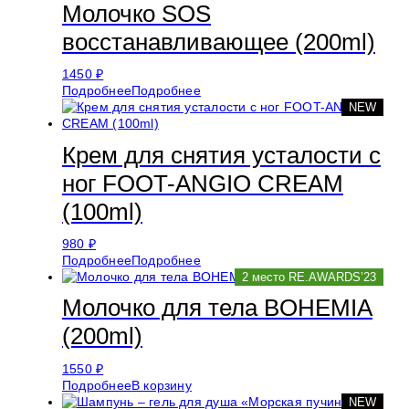
Молочко SOS
восстанавливающее (200ml)
1450
₽
Подробнее
Подробнее
NEW
Крем для снятия усталости с
ног FOOT-ANGIO CREAM
(100ml)
980
₽
Подробнее
Подробнее
2 место RE.AWARDS’23
Молочко для тела BOHEMIA
(200ml)
1550
₽
Подробнее
В корзину
NEW